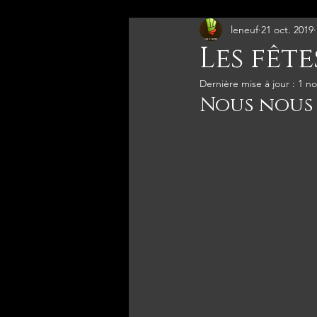
leneuf
21 oct. 2019
Les fête
Dernière mise à jour :
1 no
Nous nous y