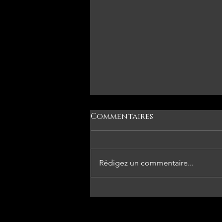
Commentaires
A.u.t.o.m.n.e
Rédigez un commentaire...