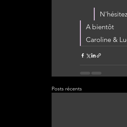
N'hésitez
A bientôt
Caroline & Lu
Posts récents